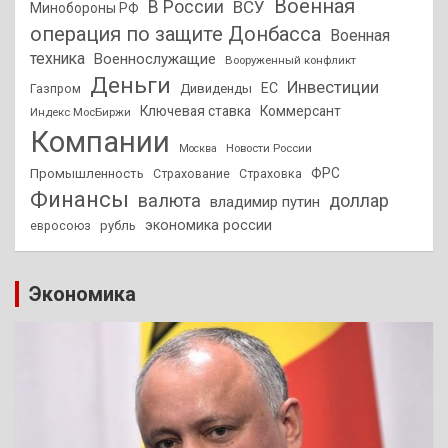
Военная
В России
ВСУ
Минобороны РФ
операция по защите Донбасса
Военная
техника
Военнослужащие
Вооруженный конфликт
Деньги
Инвестиции
ЕС
Дивиденды
Газпром
Ключевая ставка
Коммерсант
Индекс МосБиржи
Компании
Новости России
Москва
ФРС
Промышленность
Страхование
Страховка
Финансы
валюта
доллар
владимир путин
экономика россии
рубль
евросоюз
Экономика