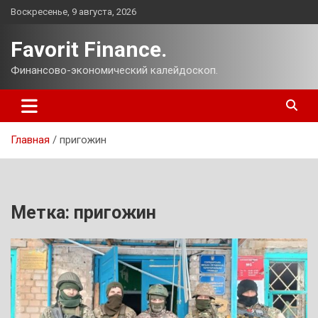
Перейти
Воскресенье, 9 августа, 2026
к
содержимому
Favorit Finance.
Финансово-экономический калейдоскоп.
Главная
пригожин
Метка:
пригожин