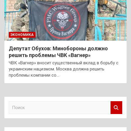
ЭКОНОМИКА
Депутат Обухов: Минобороны должно
решить проблемы ЧВК «Вагнер»
ЧВК «Вагнер» вносит существенный вклад в борьбу с
украинским нацизмом. Москва должна решить
проблемы компании со…
П
о
и
с
к