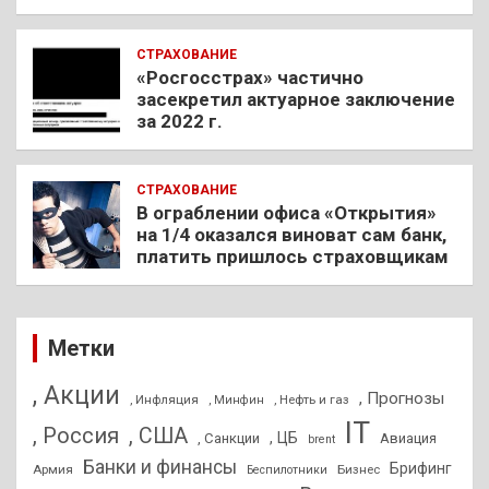
СТРАХОВАНИЕ
«Росгосстрах» частично
засекретил актуарное заключение
за 2022 г.
СТРАХОВАНИЕ
В ограблении офиса «Открытия»
на 1/4 оказался виноват сам банк,
платить пришлось страховщикам
Метки
, Акции
, Прогнозы
, Инфляция
, Нефть и газ
, Минфин
IT
, Россия
, США
, ЦБ
, Санкции
Авиация
brent
Банки и финансы
Брифинг
Армия
Бизнес
Беспилотники