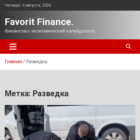
Перейти
Четверг, 6 августа, 2026
к
содержимому
Favorit Finance.
Финансово-экономический калейдоскоп.
Главная
Разведка
Метка:
Разведка