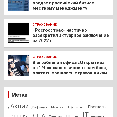
продаст российский бизнес
местному менеджменту
СТРАХОВАНИЕ
«Росгосстрах» частично
засекретил актуарное заключение
за 2022 г.
СТРАХОВАНИЕ
В ограблении офиса «Открытия»
на 1/4 оказался виноват сам банк,
платить пришлось страховщикам
Метки
, Акции
, Прогнозы
, Инфляция
, Нефть и газ
, Минфин
IT
, Россия
, США
, ЦБ
, Санкции
Авиация
brent