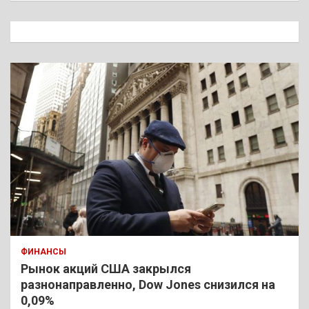
с
к
ФИНАНСЫ
Рынок акций США закрылся
разнонаправленно, Dow Jones снизился на
0,09%