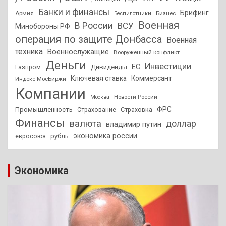
Банки и финансы
Брифинг
Армия
Бизнес
Беспилотники
Военная
В России
ВСУ
Минобороны РФ
операция по защите Донбасса
Военная
техника
Военнослужащие
Вооруженный конфликт
Деньги
Инвестиции
ЕС
Дивиденды
Газпром
Ключевая ставка
Коммерсант
Индекс МосБиржи
Компании
Новости России
Москва
ФРС
Промышленность
Страхование
Страховка
Финансы
валюта
доллар
владимир путин
экономика россии
рубль
евросоюз
Экономика