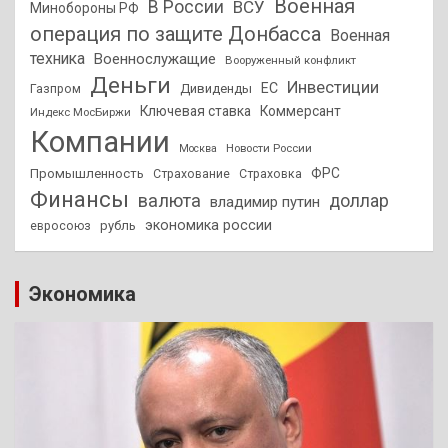
Военная
В России
ВСУ
Минобороны РФ
операция по защите Донбасса
Военная
техника
Военнослужащие
Вооруженный конфликт
Деньги
Инвестиции
ЕС
Дивиденды
Газпром
Ключевая ставка
Коммерсант
Индекс МосБиржи
Компании
Новости России
Москва
ФРС
Промышленность
Страхование
Страховка
Финансы
валюта
доллар
владимир путин
экономика россии
рубль
евросоюз
Экономика