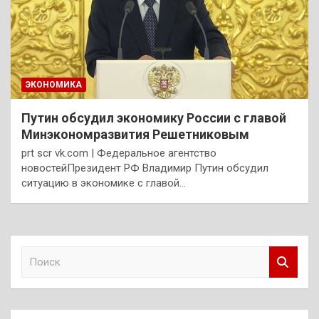
ЭКОНОМИКА
Путин обсудил экономику России с главой
Минэкономразвития Решетниковым
prt scr vk.com | Федеральное агентство
новостейПрезидент РФ Владимир Путин обсудил
ситуацию в экономике с главой…
П
о
и
с
к