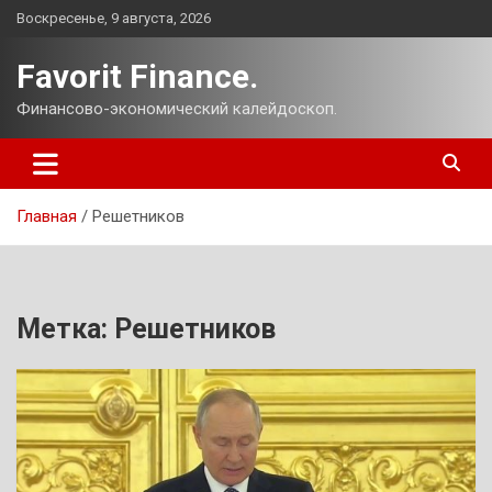
Перейти
Воскресенье, 9 августа, 2026
к
содержимому
Favorit Finance.
Финансово-экономический калейдоскоп.
Главная
Решетников
Метка:
Решетников