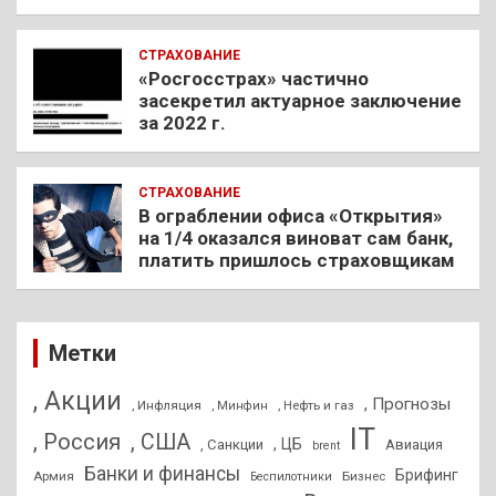
СТРАХОВАНИЕ
«Росгосстрах» частично
засекретил актуарное заключение
за 2022 г.
СТРАХОВАНИЕ
В ограблении офиса «Открытия»
на 1/4 оказался виноват сам банк,
платить пришлось страховщикам
Метки
, Акции
, Прогнозы
, Инфляция
, Нефть и газ
, Минфин
IT
, Россия
, США
, ЦБ
, Санкции
Авиация
brent
Банки и финансы
Брифинг
Армия
Бизнес
Беспилотники