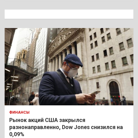
с
к
ФИНАНСЫ
Рынок акций США закрылся
разнонаправленно, Dow Jones снизился на
0,09%