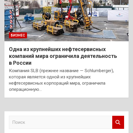
БИЗНЕС
Одна из крупнейших нефтесервисных
компаний мира ограничила деятельность
в России
Компания SLB (прежнее название — Schlumberger),
которая является одной из крупнейших
нефтесервисных корпораций мира, ограничила
операционную…
П
о
и