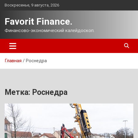
Перейти
Воскресенье, 9 августа, 2026
к
содержимому
Favorit Finance.
Финансово-экономический калейдоскоп.
Главная
Роснедра
Метка:
Роснедра