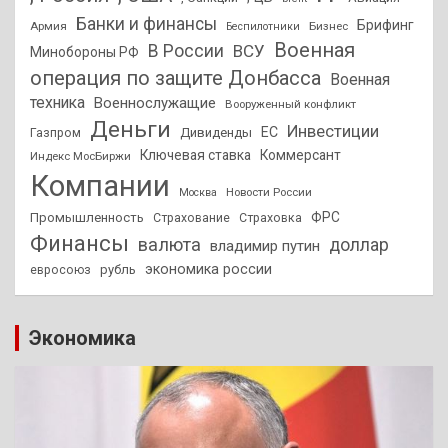
Банки и финансы
Брифинг
Армия
Бизнес
Беспилотники
Военная
В России
ВСУ
Минобороны РФ
операция по защите Донбасса
Военная
техника
Военнослужащие
Вооруженный конфликт
Деньги
Инвестиции
ЕС
Дивиденды
Газпром
Ключевая ставка
Коммерсант
Индекс МосБиржи
Компании
Новости России
Москва
ФРС
Промышленность
Страхование
Страховка
Финансы
валюта
доллар
владимир путин
экономика россии
рубль
евросоюз
Экономика