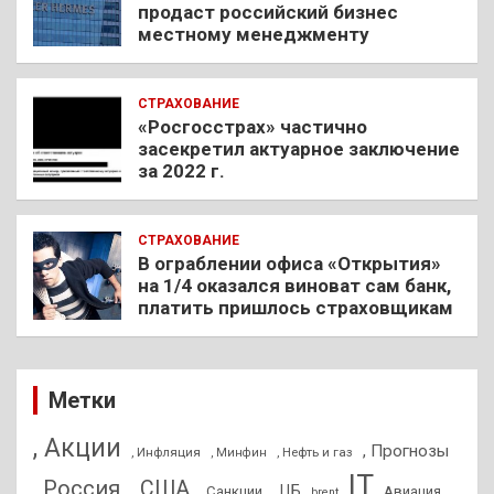
продаст российский бизнес
местному менеджменту
СТРАХОВАНИЕ
«Росгосстрах» частично
засекретил актуарное заключение
за 2022 г.
СТРАХОВАНИЕ
В ограблении офиса «Открытия»
на 1/4 оказался виноват сам банк,
платить пришлось страховщикам
Метки
, Акции
, Прогнозы
, Инфляция
, Нефть и газ
, Минфин
IT
, Россия
, США
, ЦБ
, Санкции
Авиация
brent