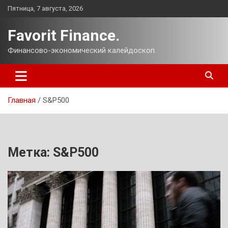
Перейти
Пятница, 7 августа, 2026
к
содержимому
Favorit Finance.
Финансово-экономический калейдоскоп.
Главная
S&P500
Метка:
S&P500