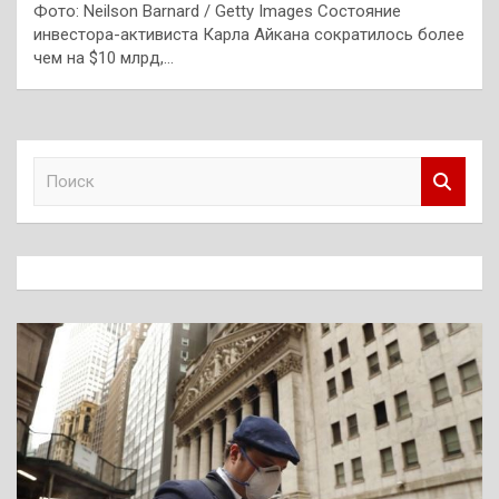
Фото: Neilson Barnard / Getty Images Состояние
инвестора-активиста Карла Айкана сократилось более
чем на $10 млрд,…
П
о
и
с
к