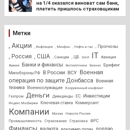
на 1/4 оказался виноват сам банк,
платить пришлось страховщикам
Метки
, Акции
, Прогнозы
, Инфляция
, Нефть и газ
, Минфин
IT
, Россия
, США
, ЦБ
, Санкции
Авиация
brent
Банки и финансы
Брифинг
Армия
Бизнес
Беспилотники
Военная
В России
ВСУ
Минобороны РФ
операция по защите Донбасса
Военная
техника
Военнослужащие
Вооруженный конфликт
Деньги
Инвестиции
ЕС
Дивиденды
Газпром
Ключевая ставка
Коммерсант
Индекс МосБиржи
Компании
Новости России
Москва
ФРС
Промышленность
Страхование
Страховка
Финансы
валюта
доллар
владимир путин