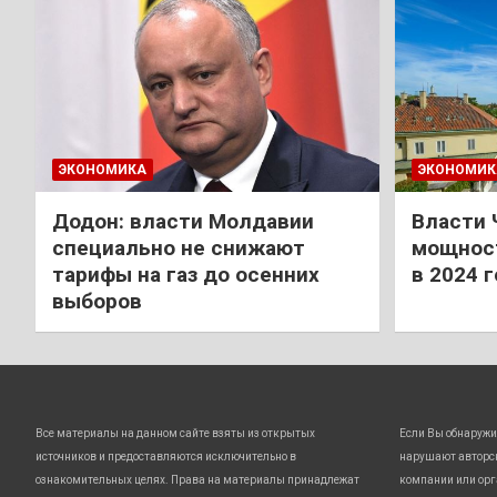
ЭКОНОМИКА
ЭКОНОМИК
Додон: власти Молдавии
Власти 
специально не снижают
мощност
тарифы на газ до осенних
в 2024 
выборов
Все материалы на данном сайте взяты из открытых
Если Вы обнаружи
источников и предоставляются исключительно в
нарушают авторс
ознакомительных целях. Права на материалы принадлежат
компании или орг