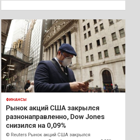
к
ФИНАНСЫ
Рынок акций США закрылся
разнонаправленно, Dow Jones
снизился на 0,09%
© Reuters Рынок акций США закрылся