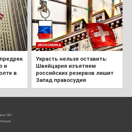
ЭКОНОМИКА
 предрек
Украсть нельзя оставить:
ю и
Швейцария изъятием
олте в
российских резервов лишит
Запад правосудия
алы 18+!
ательна.