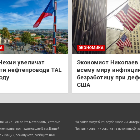
А
ЭКОНОМИКА
Чехии увеличат
Экономист Николаев
и нефтепровода TAL
всему миру инфляци
году
безработицу при деф
США
ли на нашем сайте материалы, которые
На сайте могут быть опубликованы матери
кие права, принадлежащие Вам, Вашей
При цитировании ссылка на источник обяз
анизации, пожалуйста, сообщите нам.