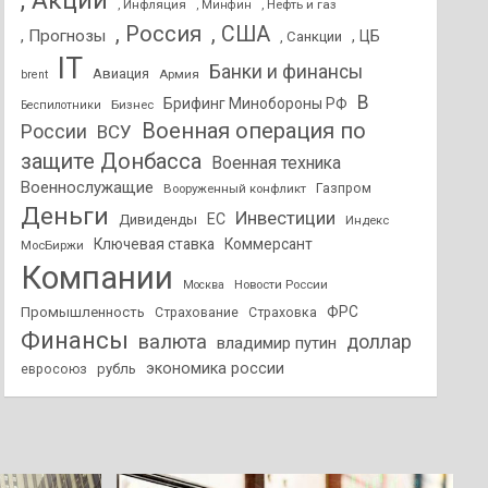
, Акции
, Инфляция
, Нефть и газ
, Минфин
, Россия
, США
, Прогнозы
, ЦБ
, Санкции
IT
Банки и финансы
Авиация
Армия
brent
В
Брифинг Минобороны РФ
Бизнес
Беспилотники
Военная операция по
России
ВСУ
защите Донбасса
Военная техника
Военнослужащие
Вооруженный конфликт
Газпром
Деньги
Инвестиции
ЕС
Дивиденды
Индекс
Ключевая ставка
Коммерсант
МосБиржи
Компании
Новости России
Москва
ФРС
Промышленность
Страхование
Страховка
Финансы
валюта
доллар
владимир путин
экономика россии
рубль
евросоюз