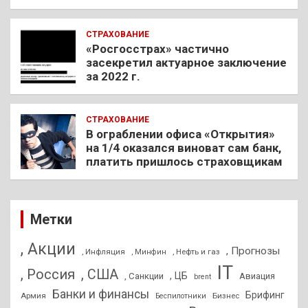
СТРАХОВАНИЕ
«Росгосстрах» частично
засекретил актуарное заключение
за 2022 г.
СТРАХОВАНИЕ
В ограблении офиса «Открытия»
на 1/4 оказался виноват сам банк,
платить пришлось страховщикам
Метки
, Акции
, Прогнозы
, Инфляция
, Нефть и газ
, Минфин
IT
, Россия
, США
, ЦБ
, Санкции
Авиация
brent
Банки и финансы
Брифинг
Армия
Бизнес
Беспилотники