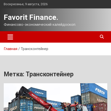
Перейти
Воскресенье, 9 августа, 2026
к
содержимому
Favorit Finance.
Финансово-экономический калейдоскоп.
Главная
Трансконтейнер
Метка:
Трансконтейнер