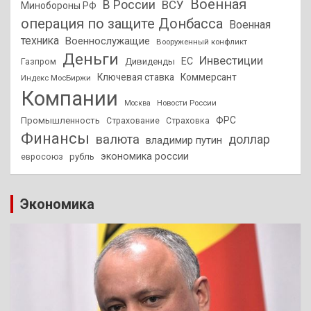
Военная
В России
ВСУ
Минобороны РФ
операция по защите Донбасса
Военная
техника
Военнослужащие
Вооруженный конфликт
Деньги
Инвестиции
ЕС
Дивиденды
Газпром
Ключевая ставка
Коммерсант
Индекс МосБиржи
Компании
Новости России
Москва
ФРС
Промышленность
Страхование
Страховка
Финансы
валюта
доллар
владимир путин
экономика россии
рубль
евросоюз
Экономика