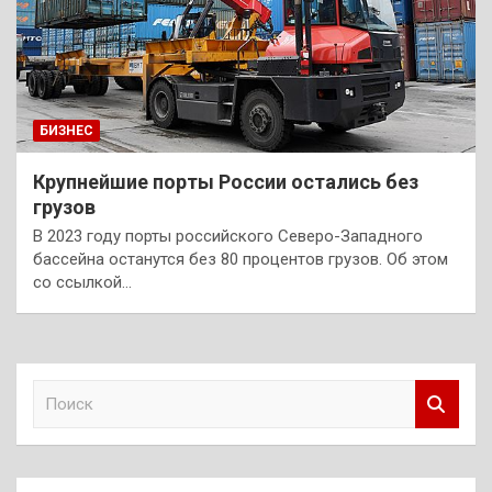
БИЗНЕС
Крупнейшие порты России остались без
грузов
В 2023 году порты российского Северо-Западного
бассейна останутся без 80 процентов грузов. Об этом
со ссылкой…
П
о
и
с
к