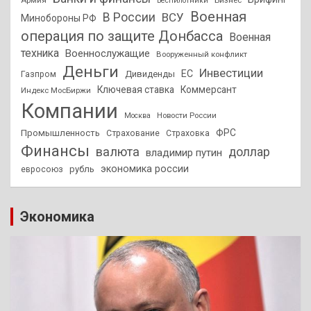
Армия
Бизнес
Беспилотники
Военная
В России
ВСУ
Минобороны РФ
операция по защите Донбасса
Военная
техника
Военнослужащие
Вооруженный конфликт
Деньги
Инвестиции
ЕС
Дивиденды
Газпром
Ключевая ставка
Коммерсант
Индекс МосБиржи
Компании
Новости России
Москва
ФРС
Промышленность
Страхование
Страховка
Финансы
валюта
доллар
владимир путин
экономика россии
рубль
евросоюз
Экономика