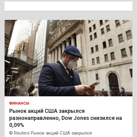
к
ФИНАНСЫ
Рынок акций США закрылся
разнонаправленно, Dow Jones снизился на
0,09%
© Reuters Рынок акций США закрылся