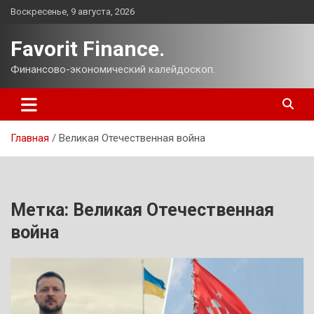
Перейти
Воскресенье, 9 августа, 2026
к
содержимому
Favorit Finance.
Финансово-экономический калейдоскоп.
Главная
Великая Отечественная война
Метка:
Великая Отечественная
война