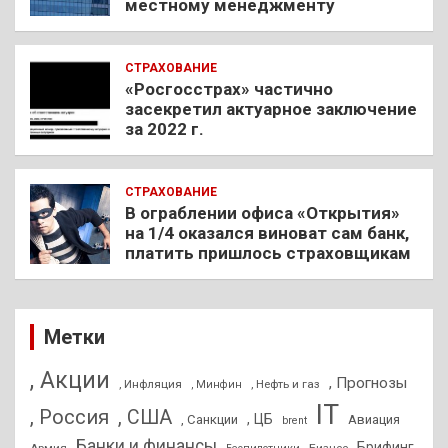
местному менеджменту
СТРАХОВАНИЕ
«Росгосстрах» частично
засекретил актуарное заключение
за 2022 г.
СТРАХОВАНИЕ
В ограблении офиса «Открытия»
на 1/4 оказался виноват сам банк,
платить пришлось страховщикам
Метки
, Акции
, Прогнозы
, Инфляция
, Нефть и газ
, Минфин
IT
, Россия
, США
, ЦБ
, Санкции
Авиация
brent
Банки и финансы
Брифинг