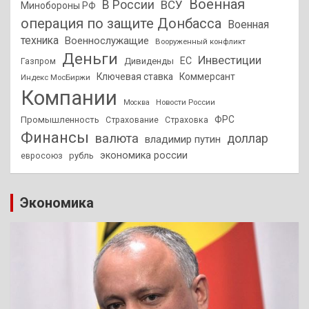
Военная
В России
ВСУ
Минобороны РФ
операция по защите Донбасса
Военная
техника
Военнослужащие
Вооруженный конфликт
Деньги
Инвестиции
ЕС
Дивиденды
Газпром
Ключевая ставка
Коммерсант
Индекс МосБиржи
Компании
Новости России
Москва
ФРС
Промышленность
Страхование
Страховка
Финансы
валюта
доллар
владимир путин
экономика россии
рубль
евросоюз
Экономика