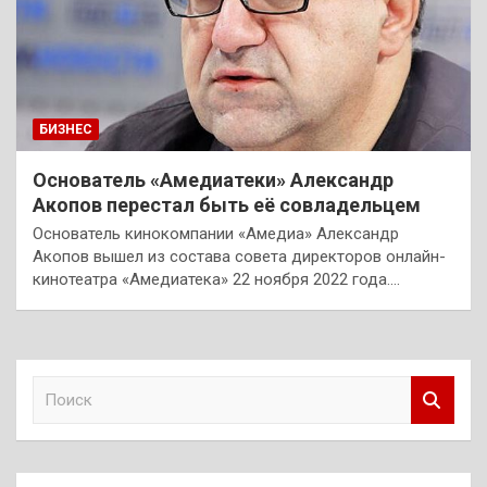
БИЗНЕС
Основатель «Амедиатеки» Александр
Акопов перестал быть её совладельцем
Основатель кинокомпании «Амедиа» Александр
Акопов вышел из состава совета директоров онлайн-
кинотеатра «Амедиатека» 22 ноября 2022 года.…
П
о
и
с
к