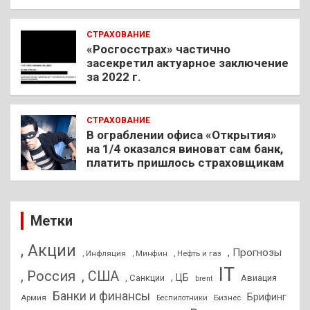
СТРАХОВАНИЕ
«Росгосстрах» частично
засекретил актуарное заключение
за 2022 г.
СТРАХОВАНИЕ
В ограблении офиса «Открытия»
на 1/4 оказался виноват сам банк,
платить пришлось страховщикам
Метки
, Акции
, Прогнозы
, Инфляция
, Нефть и газ
, Минфин
IT
, Россия
, США
, ЦБ
, Санкции
Авиация
brent
Банки и финансы
Брифинг
Армия
Бизнес
Беспилотники