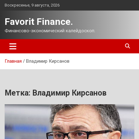
Перейти
Воскресенье, 9 августа, 2026
к
содержимому
Favorit Finance.
Финансово-экономический калейдоскоп.
Главная
Владимир Кирсанов
Метка:
Владимир Кирсанов