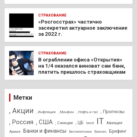
СТРАХОВАНИЕ
«Росгосстрах» частично
засекретил актуарное заключение
за 2022 г.
СТРАХОВАНИЕ
В ограблении офиса «Открытия»
на 1/4 оказался виноват сам банк,
платить пришлось страховщикам
Метки
, Акции
, Прогнозы
, Инфляция
, Нефть и газ
, Минфин
IT
, Россия
, США
, ЦБ
, Санкции
Авиация
brent
Банки и финансы
Брифинг
Армия
Бизнес
Беспилотники