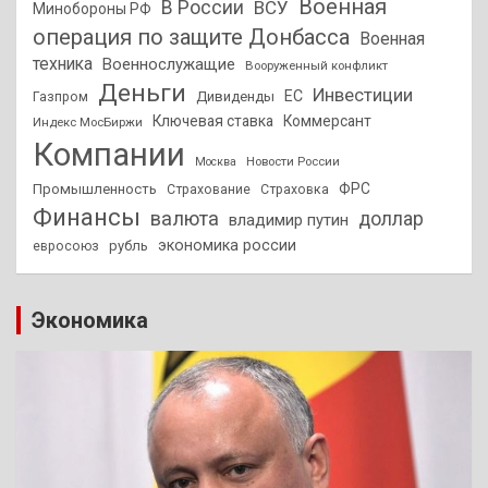
Военная
В России
ВСУ
Минобороны РФ
операция по защите Донбасса
Военная
техника
Военнослужащие
Вооруженный конфликт
Деньги
Инвестиции
ЕС
Дивиденды
Газпром
Ключевая ставка
Коммерсант
Индекс МосБиржи
Компании
Новости России
Москва
ФРС
Промышленность
Страхование
Страховка
Финансы
валюта
доллар
владимир путин
экономика россии
рубль
евросоюз
Экономика