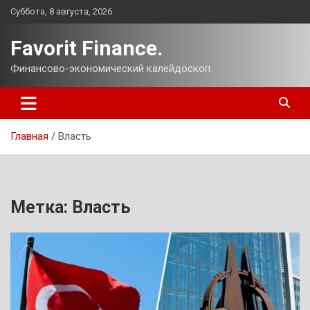
Перейти
Суббота, 8 августа, 2026
к
содержимому
Favorit Finance.
Финансово-экономический калейдоскоп.
Главная
Власть
Метка:
Власть