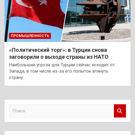
ПРОМЫШЛЕННОСТЬ
«Политический торг»: в Турции снова
заговорили о выходе страны из НАТО
Наибольшая угроза для Турции сейчас исходит от
Запада, в том числе из-за его попыток втянуть
страну…
П
о
и
с
к