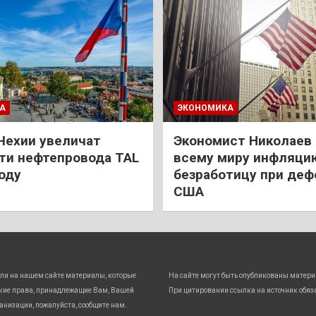
А
ЭКОНОМИКА
Чехии увеличат
Экономист Николаев
и нефтепровода TAL
всему миру инфляци
году
безработицу при деф
США
ли на нашем сайте материалы, которые
На сайте могут быть опубликованы матери
кие права, принадлежащие Вам, Вашей
При цитировании ссылка на источник обяз
анизации, пожалуйста, сообщите нам.