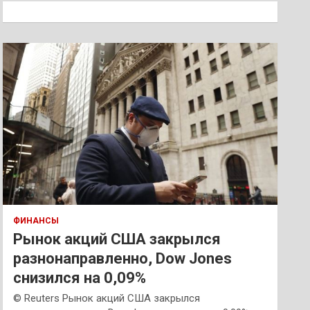
к
ФИНАНСЫ
Рынок акций США закрылся
разнонаправленно, Dow Jones
снизился на 0,09%
© Reuters Рынок акций США закрылся