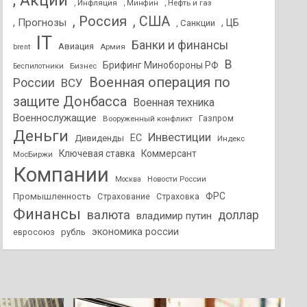
, Акции
, Инфляция
, Нефть и газ
, Минфин
, Россия
, США
, Прогнозы
, ЦБ
, Санкции
IT
Банки и финансы
Авиация
Армия
brent
В
Брифинг Минобороны РФ
Бизнес
Беспилотники
Военная операция по
России
ВСУ
защите Донбасса
Военная техника
Военнослужащие
Вооруженный конфликт
Газпром
Деньги
Инвестиции
ЕС
Дивиденды
Индекс
Ключевая ставка
Коммерсант
МосБиржи
Компании
Новости России
Москва
ФРС
Промышленность
Страхование
Страховка
Финансы
валюта
доллар
владимир путин
экономика россии
рубль
евросоюз