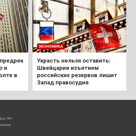
ЭКОНОМИКА
 предрек
Украсть нельзя оставить:
ю и
Швейцария изъятием
олте в
российских резервов лишит
Запад правосудия
алы 18+!
ательна.