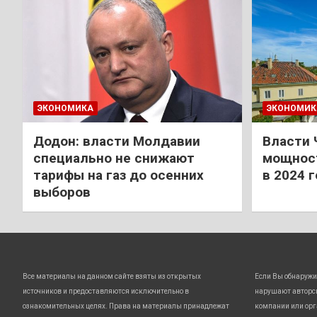
ЭКОНОМИКА
ЭКОНОМИК
Додон: власти Молдавии
Власти 
специально не снижают
мощност
тарифы на газ до осенних
в 2024 
выборов
Все материалы на данном сайте взяты из открытых
Если Вы обнаружи
источников и предоставляются исключительно в
нарушают авторс
ознакомительных целях. Права на материалы принадлежат
компании или орг