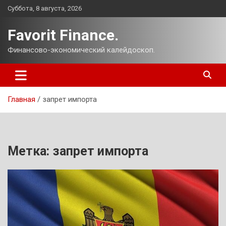
Перейти
Суббота, 8 августа, 2026
к
содержимому
Favorit Finance.
Финансово-экономический калейдоскоп.
Главная
запрет импорта
Метка:
запрет импорта