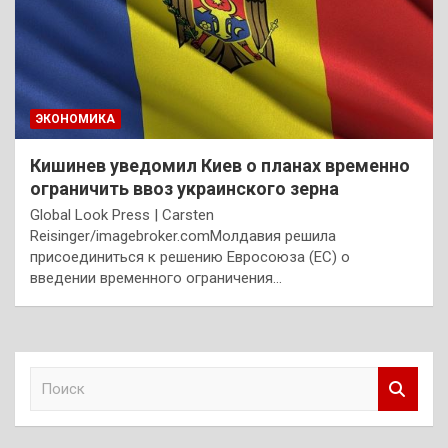
ЭКОНОМИКА
Кишинев уведомил Киев о планах временно
ограничить ввоз украинского зерна
Global Look Press | Carsten
Reisinger/imagebroker.comМолдавия решила
присоединиться к решению Евросоюза (ЕС) о
введении временного ограничения…
П
о
и
с