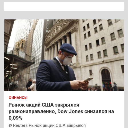
к
ФИНАНСЫ
Рынок акций США закрылся
разнонаправленно, Dow Jones снизился на
0,09%
© Reuters Рынок акций США закрылся