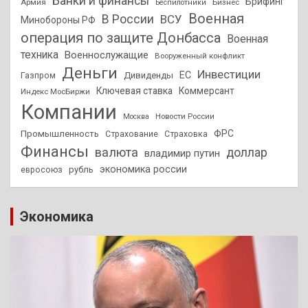
Банки и финансы
Брифинг
Армия
Бизнес
Беспилотники
Военная
В России
ВСУ
Минобороны РФ
операция по защите Донбасса
Военная
техника
Военнослужащие
Вооруженный конфликт
Деньги
Инвестиции
ЕС
Дивиденды
Газпром
Ключевая ставка
Коммерсант
Индекс МосБиржи
Компании
Новости России
Москва
ФРС
Промышленность
Страхование
Страховка
Финансы
валюта
доллар
владимир путин
экономика россии
рубль
евросоюз
Экономика