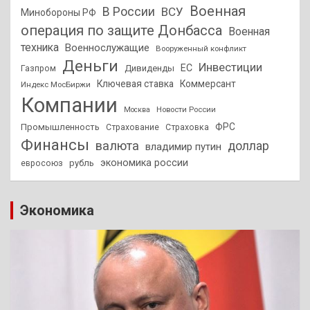
Военная
В России
ВСУ
Минобороны РФ
операция по защите Донбасса
Военная
техника
Военнослужащие
Вооруженный конфликт
Деньги
Инвестиции
ЕС
Дивиденды
Газпром
Ключевая ставка
Коммерсант
Индекс МосБиржи
Компании
Новости России
Москва
ФРС
Промышленность
Страхование
Страховка
Финансы
валюта
доллар
владимир путин
экономика россии
рубль
евросоюз
Экономика