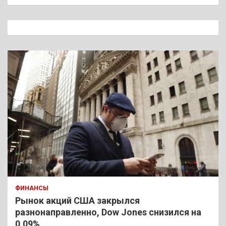
и
с
к
ФИНАНСЫ
Рынок акций США закрылся
разнонаправленно, Dow Jones снизился на
0,09%