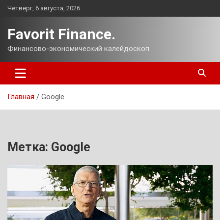
Перейти
Четверг, 6 августа, 2026
к
содержимому
Favorit Finance.
Финансово-экономический калейдоскоп.
Главная
Google
Метка:
Google