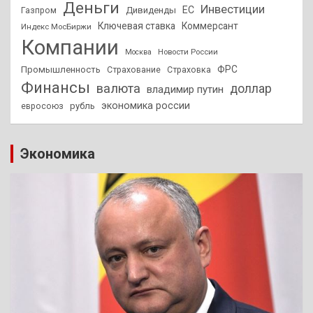
Деньги
Инвестиции
ЕС
Дивиденды
Газпром
Ключевая ставка
Коммерсант
Индекс МосБиржи
Компании
Новости России
Москва
ФРС
Промышленность
Страхование
Страховка
Финансы
валюта
доллар
владимир путин
экономика россии
рубль
евросоюз
Экономика