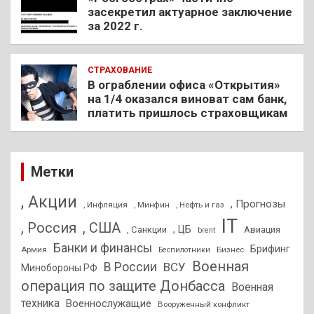
засекретил актуарное заключение
за 2022 г.
СТРАХОВАНИЕ
В ограблении офиса «Открытия»
на 1/4 оказался виноват сам банк,
платить пришлось страховщикам
Метки
, Акции
, Прогнозы
, Инфляция
, Нефть и газ
, Минфин
IT
, Россия
, США
, ЦБ
, Санкции
Авиация
brent
Банки и финансы
Брифинг
Армия
Бизнес
Беспилотники
Военная
В России
ВСУ
Минобороны РФ
операция по защите Донбасса
Военная
техника
Военнослужащие
Вооруженный конфликт