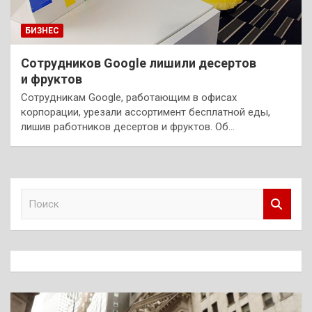
БИЗНЕС
Сотрудников Google лишили десертов
и фруктов
Сотрудникам Google, работающим в офисах
корпорации, урезали ассортимент бесплатной еды,
лишив работников десертов и фруктов. Об…
П
о
и
с
к