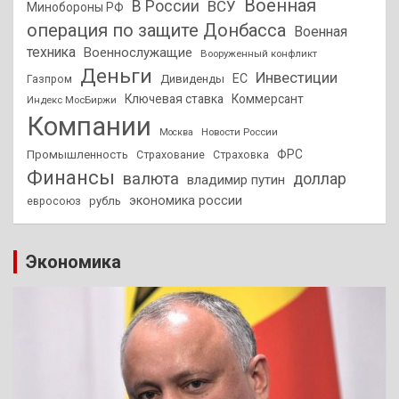
Военная
В России
ВСУ
Минобороны РФ
операция по защите Донбасса
Военная
техника
Военнослужащие
Вооруженный конфликт
Деньги
Инвестиции
ЕС
Дивиденды
Газпром
Ключевая ставка
Коммерсант
Индекс МосБиржи
Компании
Новости России
Москва
ФРС
Промышленность
Страхование
Страховка
Финансы
валюта
доллар
владимир путин
экономика россии
рубль
евросоюз
Экономика