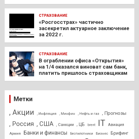
СТРАХОВАНИЕ
«Росгосстрах» частично
засекретил актуарное заключение
за 2022 г.
СТРАХОВАНИЕ
В ограблении офиса «Открытия»
на 1/4 оказался виноват сам банк,
платить пришлось страховщикам
Метки
, Акции
, Прогнозы
, Инфляция
, Нефть и газ
, Минфин
IT
, Россия
, США
, ЦБ
, Санкции
Авиация
brent
Банки и финансы
Брифинг
Армия
Бизнес
Беспилотники