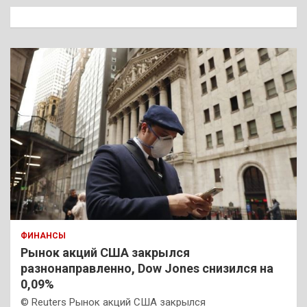
к
ФИНАНСЫ
Рынок акций США закрылся
разнонаправленно, Dow Jones снизился на
0,09%
© Reuters Рынок акций США закрылся