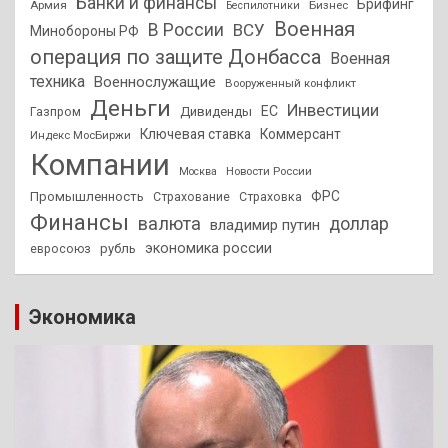
Банки и финансы
Брифинг
Армия
Бизнес
Беспилотники
Военная
В России
ВСУ
Минобороны РФ
операция по защите Донбасса
Военная
техника
Военнослужащие
Вооруженный конфликт
Деньги
Инвестиции
ЕС
Дивиденды
Газпром
Ключевая ставка
Коммерсант
Индекс МосБиржи
Компании
Новости России
Москва
ФРС
Промышленность
Страхование
Страховка
Финансы
валюта
доллар
владимир путин
экономика россии
рубль
евросоюз
Экономика