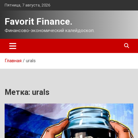
Перейти
Пятница, 7 августа, 2026
к
содержимому
Favorit Finance.
Финансово-экономический калейдоскоп.
Главная
urals
Метка:
urals