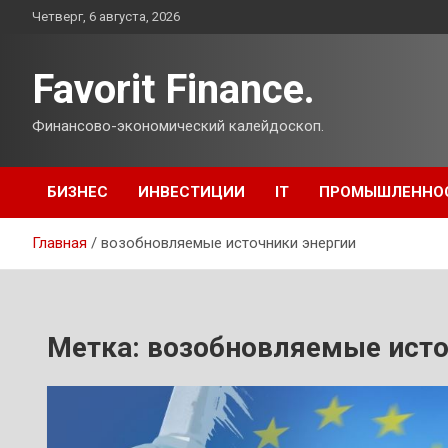
Перейти
Четверг, 6 августа, 2026
к
содержимому
Favorit Finance.
Финансово-экономический калейдоскоп.
БИЗНЕС
ИНВЕСТИЦИИ
IT
ПРОМЫШЛЕННО
Главная
возобновляемые источники энергии
Метка:
возобновляемые исто