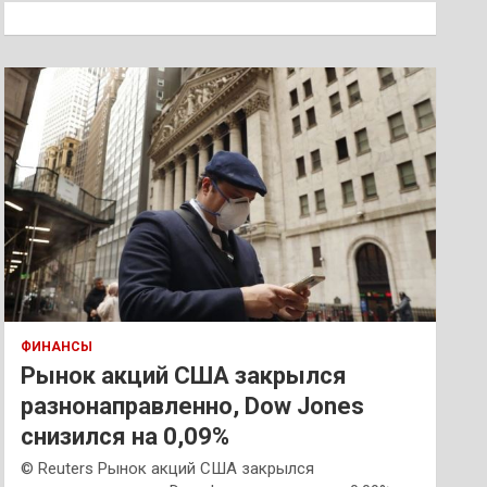
к
ФИНАНСЫ
Рынок акций США закрылся
разнонаправленно, Dow Jones
снизился на 0,09%
© Reuters Рынок акций США закрылся