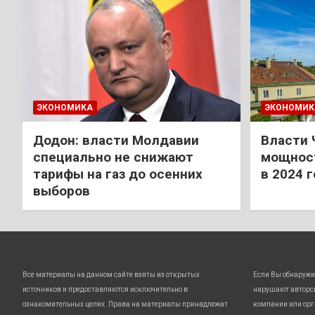
ЭКОНОМИКА
ЭКОНОМИК
Додон: власти Молдавии
Власти 
специально не снижают
мощност
тарифы на газ до осенних
в 2024 
выборов
Все материалы на данном сайте взяты из открытых
Если Вы обнаружи
источников и предоставляются исключительно в
нарушают авторс
ознакомительных целях. Права на материалы принадлежат
компании или орг