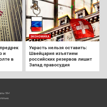
ЭКОНОМИКА
 предрек
Украсть нельзя оставить:
ю и
Швейцария изъятием
олте в
российских резервов лишит
Запад правосудия
алы 18+!
ательна.