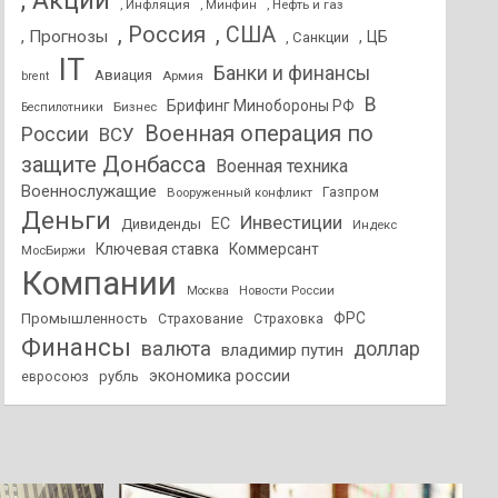
, Акции
, Инфляция
, Нефть и газ
, Минфин
, Россия
, США
, Прогнозы
, ЦБ
, Санкции
IT
Банки и финансы
Авиация
Армия
brent
В
Брифинг Минобороны РФ
Бизнес
Беспилотники
Военная операция по
России
ВСУ
защите Донбасса
Военная техника
Военнослужащие
Вооруженный конфликт
Газпром
Деньги
Инвестиции
ЕС
Дивиденды
Индекс
Ключевая ставка
Коммерсант
МосБиржи
Компании
Новости России
Москва
ФРС
Промышленность
Страхование
Страховка
Финансы
валюта
доллар
владимир путин
экономика россии
рубль
евросоюз