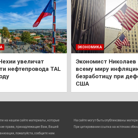
А
ЭКОНОМИКА
Чехии увеличат
Экономист Николаев
и нефтепровода TAL
всему миру инфляци
году
безработицу при деф
США
ли на нашем сайте материалы, которые
На сайте могут быть опубликованы матери
кие права, принадлежащие Вам, Вашей
При цитировании ссылка на источник обяз
анизации, пожалуйста, сообщите нам.